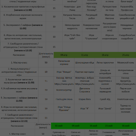
Гражданского кодекса Российской Федерации. Сайт
содержит общие сведения о видах услуг, их примерных
характеристиках и ориентировочных ценах. Конкретные
условия оказания услуг (включая стоимость, сроки,
порядок оплаты, права и обязанности сторон)
определяются индивидуально в рамках отдельного
договора, который заключается между заказчиком и
исполнителем после согласования всех существенных
условий.
ИП Горбунова Юлия Валерьевна
ИНН: 910 904 778 204
ОГРН/ОГРНИП: 315 910 200 222 492